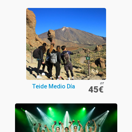
от
Teide Medio Día
45€