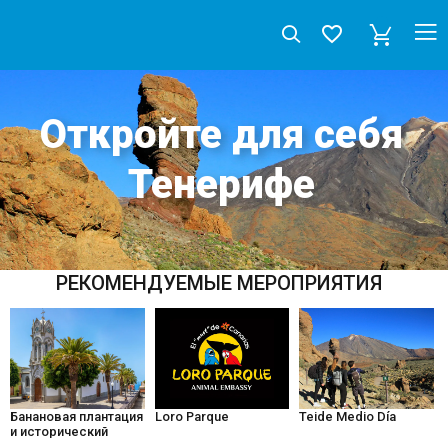
Откройте для себя
Тенерифе
РЕКОМЕНДУЕМЫЕ MЕРОПРИЯТИЯ
Teide Medio Día
Банановая плантация
Loro Parque
и исторический
центр Гия-де-Исора