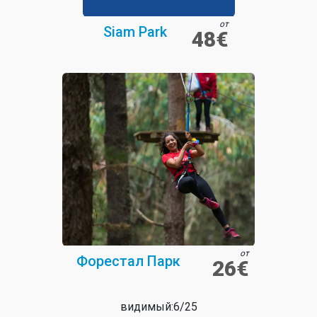
от
Siam Park
48€
от
Форестал Парк
26€
видимый:
6
/
25