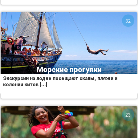
32
Морские прогулки
Экскурсии на лодке посещают скалы, пляжи и
колонии китов [...]
23