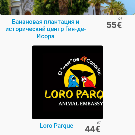
от
Банановая плантация и
55€
исторический центр Гия-де-
Исора
от
Loro Parque
44€