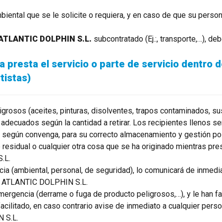
biental que se le solicite o requiera, y en caso de que su person
ATLANTIC DOLPHIN S.L.
subcontratado (Ej.:, transporte,…), de
 presta el servicio o parte de servicio dentro 
tistas)
eligrosos (aceites, pinturas, disolventes, trapos contaminados,
adecuados según la cantidad a retirar. Los recipientes llenos se
según convenga, para su correcto almacenamiento y gestión pos
residual o cualquier otra cosa que se ha originado mientras prest
.L.
ncia (ambiental, personal, de seguridad), lo comunicará de inm
de ATLANTIC DOLPHIN S.L.
mergencia (derrame o fuga de producto peligrosos,…), y le han f
 facilitado, en caso contrario avise de inmediato a cualquier p
 S.L.