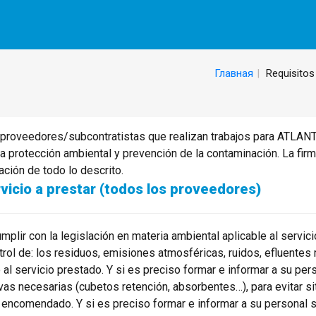
Главная
Requisitos
proveedores/subcontratistas que realizan trabajos para ATLAN
la protección ambiental y prevención de la contaminación. La fi
ción de todo lo descrito.
vicio a prestar (todos los proveedores)
lir con la legislación en materia ambiental aplicable al servic
ntrol de: los residuos, emisiones atmosféricas, ruidos, efluentes
l servicio prestado. Y si es preciso formar e informar a su pers
vas necesarias (cubetos retención, absorbentes…), para evitar s
ajo encomendado. Y si es preciso formar e informar a su personal