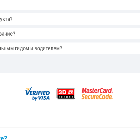
укта?
вание?
льным гидом и водителем?
те?