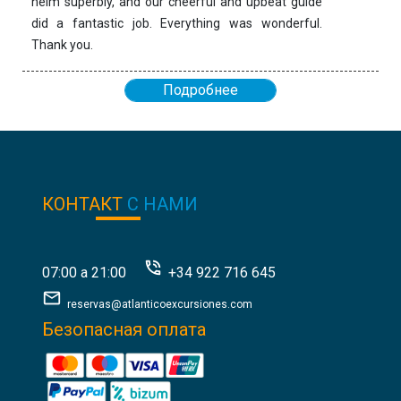
helm superbly, and our cheerful and upbeat guide
did a fantastic job. Everything was wonderful.
Thank you.
Подробнее
КОНТАКТ
С НАМИ
07:00 a 21:00
+34 922 716 645
reservas@atlanticoexcursiones.com
Безопасная оплата