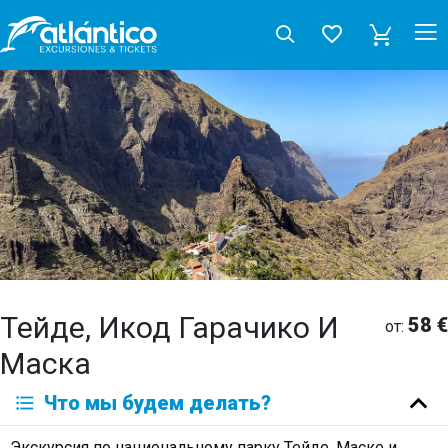
Тейде, Икод Гарачико И
58 €
от:
Маска
Что мы будем делать?
Экскурсия по национальному парку Тейде, Маске и