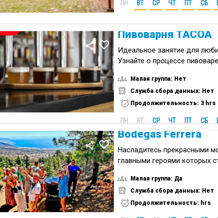
ПН
ВТ
СР
ЧТ
ПТ
СБ
НОВИНКА
Пивоварня TACOA
Идеальное занятие для люби
Узнайте о процессе пивоваре
ремесленной пивоварне на К
Малая группа: Нет
островах.
Служба сбора данных: Нет
Продолжительность: 3 hrs
ПН
ВТ
СР
ЧТ
ПТ
СБ
Bodegas Ferrera
Насладитесь прекрасными м
главными героями которых с
вулканическая природа, орга
Малая группа: Да
хорошая компания.
Служба сбора данных: Нет
Продолжительность: hrs