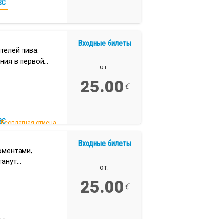
ВС
Входные билеты
телей пива.
ния в первой
от:
анарских
25.00
€
ВС
Бесплатная отмена.
Входные билеты
оментами,
танут
от:
ническое вино и
25.00
€