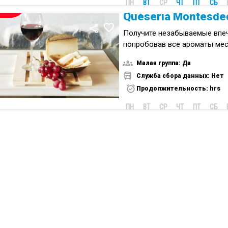
ПН
ВТ
СР
ЧТ
ПТ
СБ
НОВИНКА
Quesería Montesde
Получите незабываемые впеч
попробовав все ароматы ме
Канарских островов.
Малая группа: Да
Служба сбора данных: Нет
Продолжительность: hrs
ПН
ВТ
СР
ЧТ
ПТ
СБ