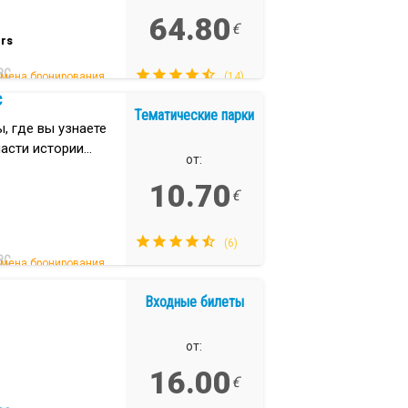
64.80
€
rs
ВС
тмена бронирования.
(14)
с
Тематические парки
 где вы узнаете
части истории
от:
10.70
€
(6)
ВС
тмена бронирования.
Входные билеты
от:
16.00
€