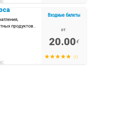
ВС
oca
Входные билеты
атления,
стных продуктов
от:
20.00
€
(1)
ВС