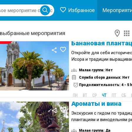
Избранное
Mероприят
ose menu
выбранные мероприятия
НОВИНКА
Откройте для себя историчес
Исора и традиции выращиван
устойчивой ферме.
Малая группа: Нет
Служба сбора данных: Нет
Продолжительность: 4 - 5 h
ПН
ВТ
СР
ЧТ
ПТ
СБ
Ароматы и вина
Экскурсия с гидом по тради
плантациям и винодельням р
насладитесь Тенерифе.
Малая группа: Да