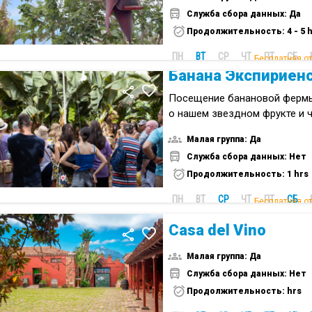
Служба сбора данных: Да
Продолжительность: 4 - 5 h
ПН
ВТ
СР
ЧТ
ПТ
СБ
Бесплатная о
Банана Экспириен
Посещение банановой фермы,
о нашем звездном фрукте и 
Канарских островов.
Малая группа: Да
Служба сбора данных: Нет
Продолжительность: 1 hrs
ПН
ВТ
СР
ЧТ
ПТ
СБ
Бесплатная о
Casa del Vino
Малая группа: Да
Служба сбора данных: Нет
Продолжительность: hrs