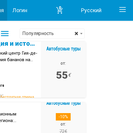
0
ия
Логин
Pусский
Главная
Гастрономия в Тенерифе
×
Популярность
Банановая плантация и исторический центр Гия-де-Исора
Автобусные туры
кий центр Гия-де-
ия бананов на
от:
55
€
rs
ВС
Бесплатная отмена.
Автобусные туры
ционным
-10%
егиона:
от:
72€